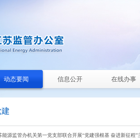
动态要闻
信息公开
在线办事
党建
苏能源监管办机关第一党支部联合开展“党建强根基 奋进新征程”