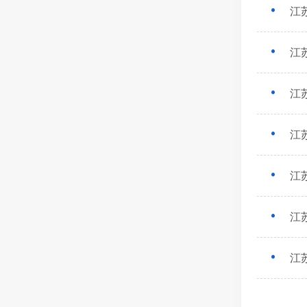
江
江
江
江
江
江
江