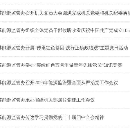
苏能源监管办召开机关党员大会圆满完成机关党委和机关纪委换
苏能源监管办组织全体党员干部收听收看庆祝中国共产党成立10
苏能源监管办开展“传承红色基因 践行正确政绩观”主题党日活动
苏能源监管办举办“赓续红色五月争做青年先锋党员”知识竞赛
苏能源监管办召开2026年能源监管暨全面从严治党工作会议
苏能源监管办承办省级机关部属片党建工作会议
苏能源监管办传达学习贯彻党的二十届四中全会精神