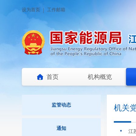
设为首页
工作邮箱
首页
机构概览
监管动态
机关
通知
江