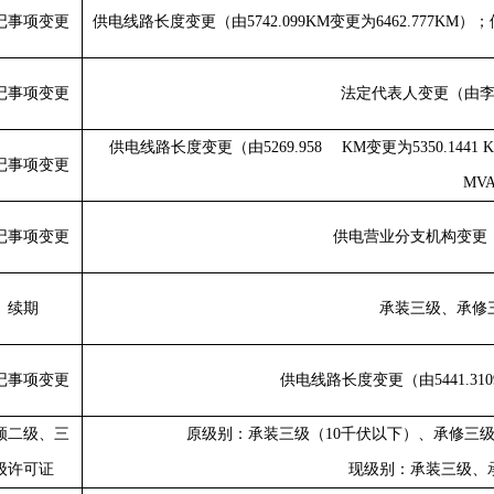
记事项变更
供电线路长度变更（由
5742.099KM
变更为
6462.777KM
）；
记事项变更
法定代表人变更（由
供电线路长度变更（由
5269.958 KM
变更为
5350.1441 
记事项变更
MV
记事项变更
供电营业分支机构变更
续期
承装三级、承修
记事项变更
供电线路长度变更（由
5441.3
领二级、三
原级别：承装三级（
10
千伏以下）、承修三
级许可证
现级别：承装三级、