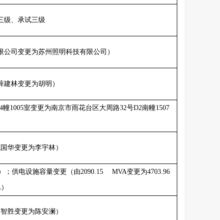
三级、承试三级
限公司变更为苏州照明科技有限公司）
薛建林变更为胡明）
4
幢
1005
室变更为南京市雨花台区大周路
32
号
D2
南幢
1507
）
成国华变更为李宇林）
）；供电设施容量变更（由
2090.15 MVA
变更为
4703.96
A
）
李智胜变更为陈安澜）