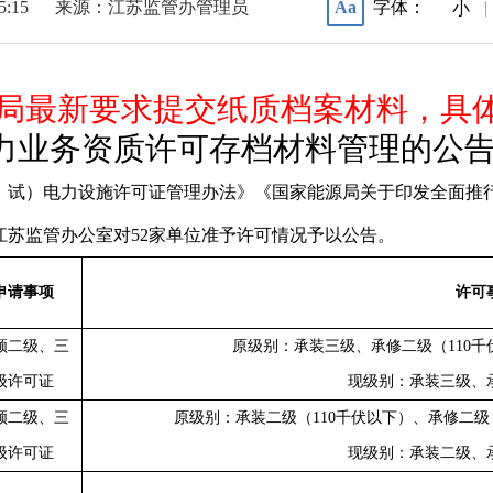
15:15
来源：江苏监管办管理员
字体：
Aa
|
小
局最新要求提交纸质档案材料，具
力业务资质许可存档材料管理的公
、试）电力设施许可证管理办法》《国家能源局关于印发全面推
江苏监管办公室对52
家
单位准予许可情况予以公告。
申请事项
许可
领二级、三
原级别：承装三级、承修二级（
110
千
级许可证
现级别：承装三级、
领二级、三
原级别：承装二级（
110
千伏以下）、承修二级
级许可证
现级别：承装二级、