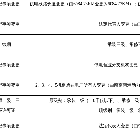
记事项变更
供电线路长度变更（由
6084.73KM
变更为
6084.73KM
）；
记事项变更
法定代表人变更（由
续期
承装三级、承修
记事项变更
供电营业分支机构变更
记事项变更
2
、
3
、
4
、
5
机组所在电厂所有人变更（由南京南港动
领二级、三
原级别：承装二级（
110
千伏以下）、承修二级
级许可证
现级别：承装二级、
记事项变更
法定代表人变更（由