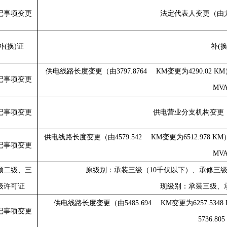
记事项变更
法定代表人变更（由
补(换)证
补(换
供电线路长度变更（由
3797.8764 KM
变更为
4290.02 KM
记事项变更
MV
记事项变更
供电营业分支机构变更
供电线路长度变更（由
4579.542 KM
变更为
6512.978 KM
记事项变更
MV
领二级、三
原级别：承装三级（
10
千伏以下）、承修三
级许可证
现级别：承装三级、
供电线路长度变更（由
5485.694 KM
变更为
6257.5348
记事项变更
5736.80