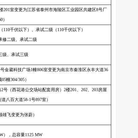
楼
201
室变更为江苏省泰州市海陵区工业园区共建区
8
号厂
60
）
（
110
千伏以下）、承试二级（
110
千伏以下）
承修二级、承试二级
三级、承试三级
9
号金葳科技广场
1
幢
806
室变更为南京市秦淮区永丰大道
36
城
05
幢
304/305
）
路
2
号（西花港公交场站配套用房）
2
楼
201
、
202
、
203
房屋
街道八百大道
58-1
号
897
室）
顾雄飞变更为张蔚）
MW
），总容量
1125 MW