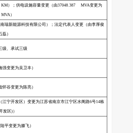
6 KM
）；供电设施容量变更（由
37048.387 MVA
变更为
7 MVA
）
京南瑞新能源科技有限公司）；法定代表人变更（由李厚俊
石磊）
三级、承试三级
施强变更为吴卫丰）
陆怀谷变更为陈亮）
（江宁开发区）变更为江苏省南京市江宁区水阁路
6
号
14
栋
开发区
)
）
由陆平变更为滕飞）