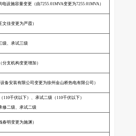
供电设施容量变更（由
7255.01MVA
变更为
7255.01MVA
）
王文佳变更为严霞）
三级、承试三级
（分支机构变更增加）
力设备安装有限公司变更为徐州金山桥热电有限公司）
（
110
千伏以下）、承试二级（
110
千伏以下）
承修二级、承试二级
钱春明变更为施渊）