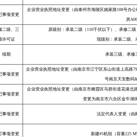
企业营业执照地址变更（由泰州市海陵区姚家路
108
号办公
记事项变更
房
A0
领二级、三
原级别：承装二级（
110
千伏以下）、承修二级
级许可证
现级别：承装二级、
续期
承装三级、承修
企业营业执照地址变更（由南京市江宁区东山街道上高路
7
记事项变更
号南京天安数码
企业营业执照地址变更（由南京市栖霞区马群街道花港北
记事项变更
变更为南京市六合区金牛湖
记事项变更
法定代表人变更（由
可事项变更
新建
#5
机组（容量
225 