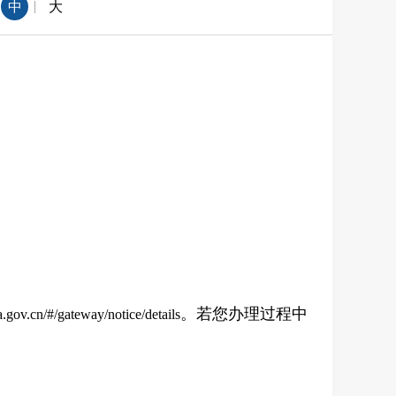
|
中
大
。若您办理过程中
a.gov.cn/#/gateway/notice/details